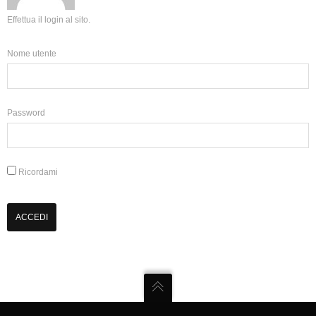
Effettua il login al sito.
Nome utente
Password
Ricordami