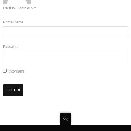
Effettua il login al sito.
Nome utente
Password
Ricordami