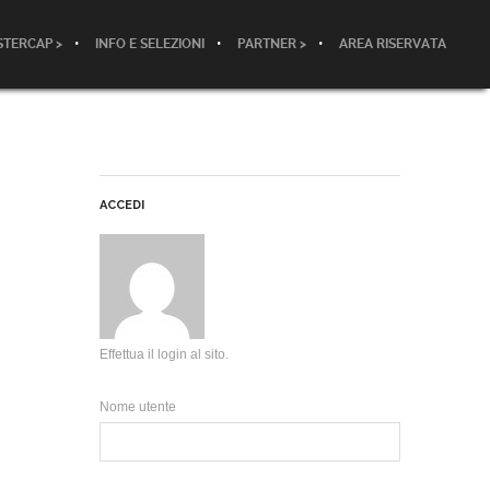
TERCAP >
INFO E SELEZIONI
PARTNER >
AREA RISERVATA
ACCEDI
Effettua il login al sito.
Nome utente