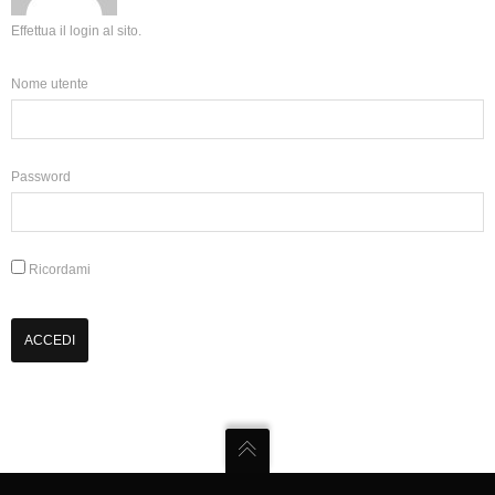
Effettua il login al sito.
Nome utente
Password
Ricordami