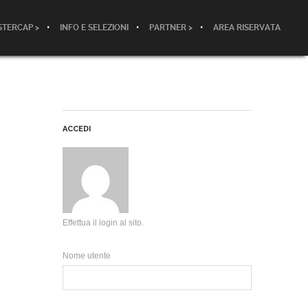
TERCAP >
INFO E SELEZIONI
PARTNER >
AREA RISERVATA
ACCEDI
Effettua il login al sito.
Nome utente