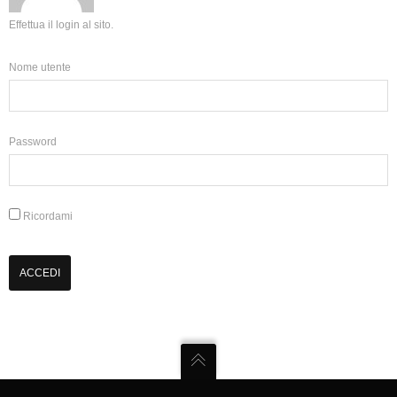
Effettua il login al sito.
Nome utente
Password
Ricordami