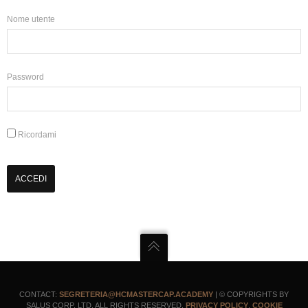
Nome utente
Password
Ricordami
CONTACT:
SEGRETERIA@HCMASTERCAP.ACADEMY
| © COPYRIGHTS BY
SALUS CORP. LTD. ALL RIGHTS RESERVED.
PRIVACY POLICY
.
COOKIE