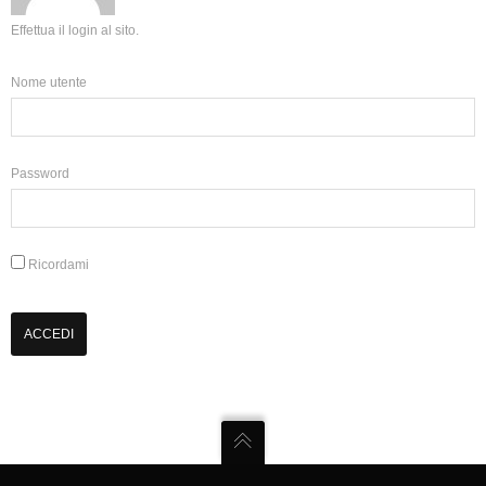
Effettua il login al sito.
Nome utente
Password
Ricordami